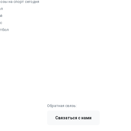
озы на спорт сегодня
ол
ей
с
етбол
Обратная связь:
Связаться с нами