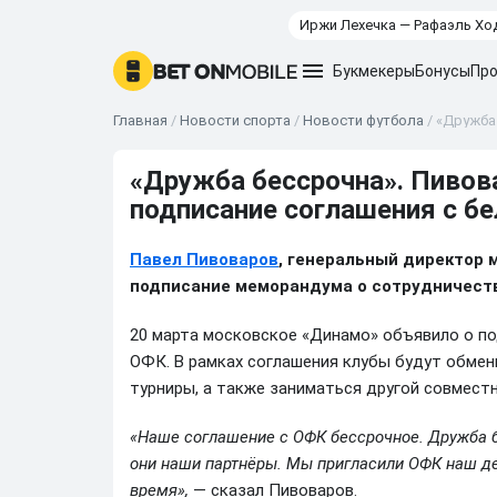
Иржи Лехечка — Рафаэль Хо
Букмекеры
Бонусы
Про
Главная
/
Новости спорта
/
Новости футбола
/
«Дружба
«Дружба бессрочна». Пиво
подписание соглашения с б
Павел Пивоваров
, генеральный директор 
подписание меморандума о сотрудничеств
20 марта московское «Динамо» объявило о п
ОФК. В рамках соглашения клубы будут обме
турниры, а также заниматься другой совмест
«Наше соглашение с ОФК бессрочное. Дружба б
они наши партнёры. Мы пригласили ОФК наш д
время»,
— сказал Пивоваров.