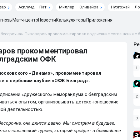
дар
Асплунд — Пат
Миллер — Оливейра
Нургожай — Ло
гнозы
Матч-центр
Новости
Калькуляторы
Приложения
 бессрочна». Пивоваров прокомментировал подписание соглашения с 
Ре
варов прокомментировал
елградским ОФК
1
московского «Динамо», прокомментировал
е с сербским клубом «ОФК Белград».
одписании «дружеского» меморандума с белградским
2
ниваться опытом, организовывать детско-юношеские
ной деятельностью.
3
ессрочна, она длится давно. Мы смотрим в будущее,
етско‑юношеский турнир, который пройдёт в ближайшее