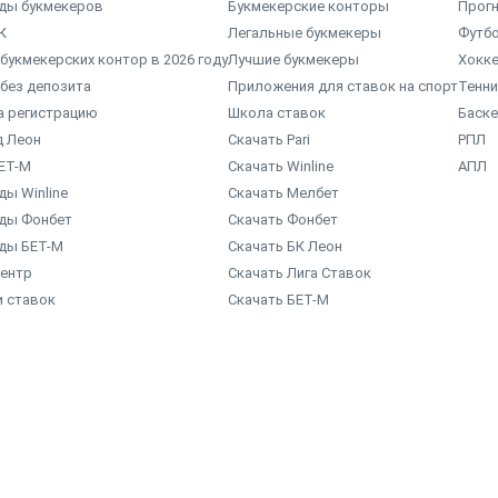
ды букмекеров
Букмекерские конторы
Прогн
К
Легальные букмекеры
Футб
букмекерских контор в 2026 году
Лучшие букмекеры
Хокк
без депозита
Приложения для ставок на спорт
Тенни
а регистрацию
Школа ставок
Баск
д Леон
Скачать Pari
РПЛ
ЕТ-М
Скачать Winline
АПЛ
ы Winline
Скачать Мелбет
ды Фонбет
Скачать Фонбет
ды БЕТ-М
Скачать БК Леон
центр
Скачать Лига Ставок
и ставок
Скачать БЕТ-М