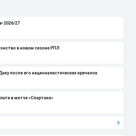
е-2026/27
ионство в новом сезоне РПЛ
 Даку после его националистических кричалок
льти в матче «Спартака»