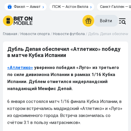
Факел — Ахмат
ПСЖ — Астон Вилла
Санкт-Галлен — 
Войти
Главная
/
Новости спорта
/
Новости футбола
/
Дубль Депая обеспечил
Дубль Депая обеспечил «Атлетико» победу
в матче Кубка Испании
«Атлетико»
уверенно победил «Луго» из третьего
по силе дивизиона Испании в рамках 1/16 Кубка
Испании. Дублем отметился нидерландский
нападающий Мемфис Депай.
6 января состоялся матч 1/16 финала Кубка Испании, в
котором встречались мадридский «Атлетико» и «Луго»
из одноименного города. Встреча закончилась со
счётом 3:1 в пользу «матрасников».