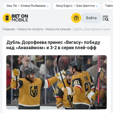
Энн Ли — Елена Рыбакина
Зизу Бергс — Бен Шелтон
Тейл
Войти
Главная
/
Новости спорта
/
Новости хоккея
/
Дубль Дорофеева принес 
Дубль Дорофеева принес «Вегасу» победу
над «Анахаймом» и 3-2 в серии плей-офф