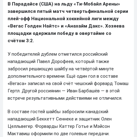
В Парадайсе (США) на льду «Ти-Мобайл Арены»
завершился пятый матч четвертьфинальной серии
плей-офф Национальной хоккейной лиги между
«Вегас Голден Найтс» и «Анахайм Дакс». Хозяева
площадки одержали победу в овертайме со
счётом 3:2.
У победителей дублем отметился российский
нападающий Павел Дорофеев, который также
забросил решающую шайбу на четвёртой минуте
дополнительного времени. Ещё один гол в составе
«Вегаса» записал на свой счёт чешский форвард Томаш
Гертл. Другой россиянин — Иван Барбашёв — в этой
встрече результативными действиями не отличился.
В составе гостей шайбы забросили канадский
нападающий Беккетт Сеннеке и защитник Олен
Целльвегер. Форварды Каттер Готье и Мэйсон
Мактавиш оформили по две голевые передачи.