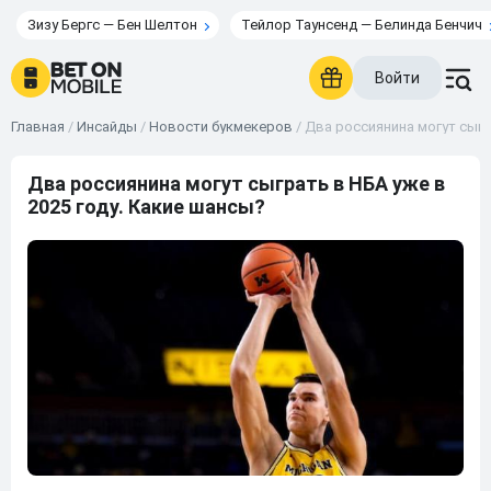
Зизу Бергс — Бен Шелтон
Тейлор Таунсенд — Белинда Бенчич
Войти
Главная
/
Инсайды
/
Новости букмекеров
/
Два россиянина могут сыгр
Два россиянина могут сыграть в НБА уже в
2025 году. Какие шансы?