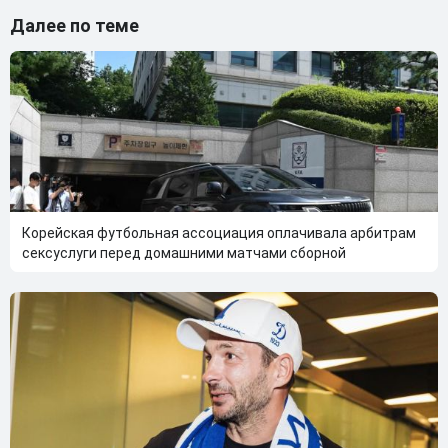
Далее по теме
Корейская футбольная ассоциация оплачивала арбитрам
сексуслуги перед домашними матчами сборной