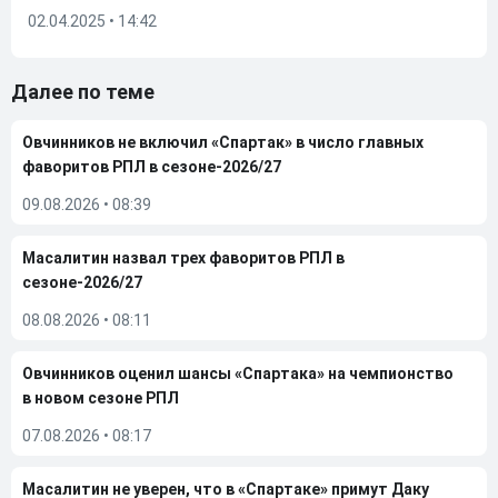
02.04.2025 • 14:42
Далее по теме
Овчинников не включил «Спартак» в число главных
фаворитов РПЛ в сезоне-2026/27
09.08.2026
•
08:39
Масалитин назвал трех фаворитов РПЛ в
сезоне-2026/27
08.08.2026
•
08:11
Овчинников оценил шансы «Спартака» на чемпионство
в новом сезоне РПЛ
07.08.2026
•
08:17
Масалитин не уверен, что в «Спартаке» примут Даку