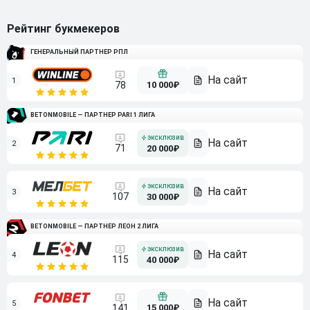
Рейтинг букмекеров
ГЕНЕРАЛЬНЫЙ ПАРТНЕР РПЛ
1
10 000₽
78
BETONMOBILE — ПАРТНЕР PARI 1 ЛИГА
2
71
20 000₽
3
107
30 000₽
BETONMOBILE — ПАРТНЕР ЛЕОН 2 ЛИГА
4
115
40 000₽
5
15 000₽
141