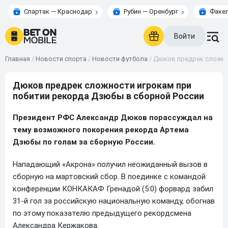
Спартак — Краснодар
Рубин — Оренбург
Факел
Войти
Главная
/
Новости спорта
/
Новости футбола
/
Дюков предрек сложно
Дюков предрек сложности игрокам при
побитии рекорда Дзюбы в сборной России
Президент РФС Александр Дюков порассуждал на
тему возможного покорения рекорда Артема
Дзюбы по голам за сборную России.
Нападающий «Акрона» получил неожиданный вызов в
сборную на мартовский сбор. В поединке с командой
конференции КОНКАКАФ Гренадой (5:0) форвард забил
31-й гол за российскую национальную команду, обогнав
по этому показателю предыдущего рекордсмена
Александра Кержакова.