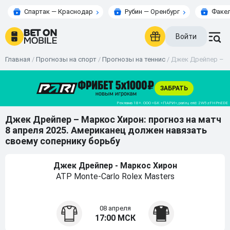
Спартак — Краснодар
Рубин — Оренбург
Факел
Войти
Главная
/
Прогнозы на спорт
/
Прогнозы на теннис
/
Джек Дрейпер – Ма
Джек Дрейпер – Маркос Хирон: прогноз на матч
8 апреля 2025. Американец должен навязать
своему сопернику борьбу
Джек Дрейпер - Маркос Хирон
ATP Monte-Carlo Rolex Masters
08 апреля
17:00 МСК