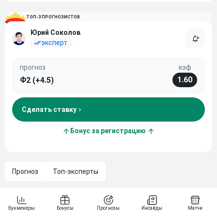
ТОП-3 ПРОГНОЗИСТОВ
Юрий Соколов
эксперт
прогноз
кэф
1.60
Ф2 (+4.5)
Сделать ставку
Бонус за регистрацию
Прогноз
Топ-эксперты
Джек Дрейпер в рамках второго круга ATP Monte-Carlo
Rolex Masters сыграет против Маркоса Хирона. Матч