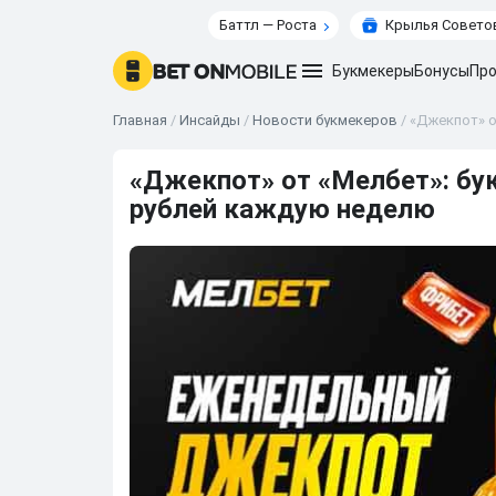
Баттл — Роста
Крылья Советов
Букмекеры
Бонусы
Про
Главная
/
Инсайды
/
Новости букмекеров
/
«Джекпот» о
«Джекпот» от «Мелбет»: бу
рублей каждую неделю