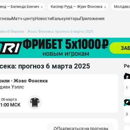
енд — Белинда Бенчич
Каспер Рууд — Жуан Фонсека
Молдавс
гнозы
Матч-центр
Новости
Калькуляторы
Приложения
йкоб Фирнли - Жоао Фонсека: прогноз 6 марта 2025
ека: прогноз 6 марта 2025
Ре
нли - Жоао Фонсека
диан Уэллс
1
06 марта
1:00 МСК
2
Подписаться на прогнозы