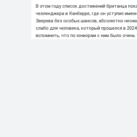
В этом году список достижений британца пок
челленджера в Канберре, где он уступил имен
Зверева без особых шансов, абсолютно неожи
слабо для человека, который прошелся в 2024
вспомнить, что по юниорам с ним было очень 
противопоставить информному бразильцу – н
Жоао Фонсека
Жоао по праву можно назвать одним из самых
никто и не понял, в какой момент он так сум
турнир он приехал далеко не фаворитом, и в
Но и француза и чеха и еще нескольких сложн
выигранный челленджер в Канберре, 2 круг Ав
первый титул ATP – никто не смог остановить
приехал отдохнувшим и точно себя ещё покаж