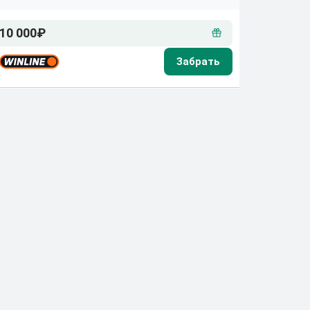
10 000₽
20 000₽
40 000₽
15 000₽