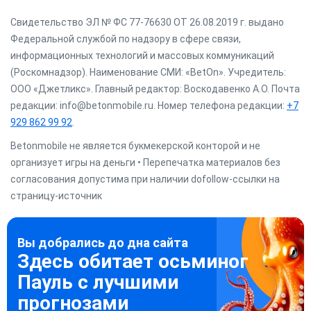
Свидетельство ЭЛ № ФС 77-76630 ОТ 26.08.2019 г. выдано
Федеральной службой по надзору в сфере связи,
информационных технологий и массовых коммуникаций
(Роскомнадзор). Наименование СМИ: «BetOn». Учредитель:
ООО «Джетликс». Главный редактор: Воскодавенко А.О. Почта
редакции: info@betonmobile.ru. Номер телефона редакции:
+7
929 862 99 92
.
Betonmobile не является букмекерской конторой и не
организует игры на деньги • Перепечатка материалов без
согласования допустима при наличии dofollow-ссылки на
страницу-источник