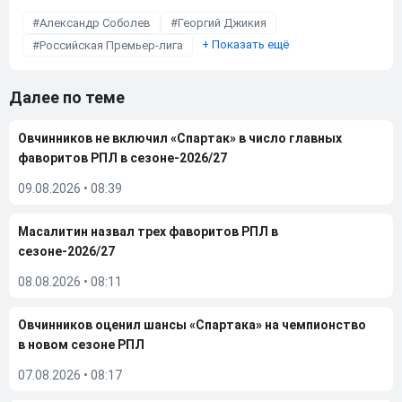
Александр Соболев
Георгий Джикия
+
Показать ещё
Российская Премьер-лига
Далее по теме
Овчинников не включил «Спартак» в число главных
фаворитов РПЛ в сезоне-2026/27
09.08.2026
•
08:39
Масалитин назвал трех фаворитов РПЛ в
сезоне-2026/27
08.08.2026
•
08:11
Овчинников оценил шансы «Спартака» на чемпионство
в новом сезоне РПЛ
07.08.2026
•
08:17