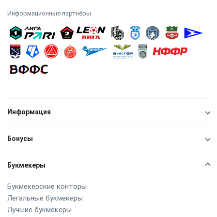
Информационные партнёры
Информация
Бонусы
Букмекеры
Букмекерские конторы
Легальные букмекеры
Лучшие букмекеры