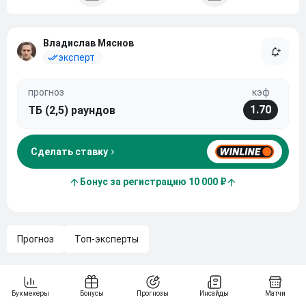
Владислав Мяснов
эксперт
прогноз
кэф
1.70
ТБ (2,5) раундов
Сделать ставку
Бонус за регистрацию 10 000 ₽
Прогноз
Топ-эксперты
На турнире UFC Fight Night в Перте пройдет
поединок в полутяжелом весе между Джимом