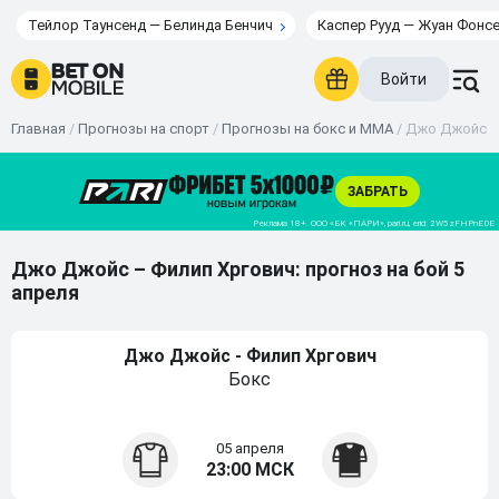
Тейлор Таунсенд — Белинда Бенчич
Каспер Рууд — Жуан Фонс
Войти
Главная
/
Прогнозы на спорт
/
Прогнозы на бокс и ММА
/
Джо Джойс – 
Джо Джойс – Филип Хргович: прогноз на бой 5
апреля
Джо Джойс - Филип Хргович
Бокс
05 апреля
23:00 МСК