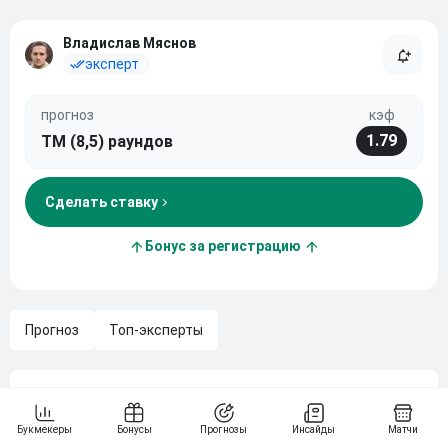
Владислав Мяснов
эксперт
прогноз
кэф
1.79
ТМ (8,5) раундов
Сделать ставку
Бонус за регистрацию
Прогноз
Топ-эксперты
5 апреля 2025 года в Манчестере
(Великобритания) на арене «Co-op Live» состоится
поединок между британцем Джо Джойсом и