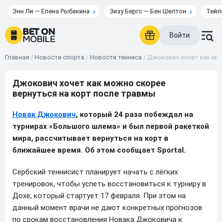
Энн Ли — Елена Рыбакина
Зизу Бергс — Бен Шелтон
Тейл
Войти
Главная
/
Новости спорта
/
Новости тенниса
/
Джокович хочет как мо
Джокович хочет как можно скорее
вернуться на корт после травмы
Новак Джокович
, который 24 раза побеждал на
турнирах «Большого шлема» и был первой ракеткой
мира, рассчитывает вернуться на корт в
ближайшее время. Об этом сообщает Sportal.
Сербский теннисист планирует начать с лёгких
тренировок, чтобы успеть восстановиться к турниру в
Дохе, который стартует 17 февраля. При этом на
данный момент врачи не дают конкретных прогнозов
по срокам восстановления Новака Джоковича к