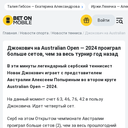
Талия Гибсон — Екатерина Александрова
Иржи Лехечка — Але
Войти
Главная
/
Новости спорта
/
Новости тенниса
/
Джокович на Australian 
Джокович на Australian Open — 2024 проиграл
больше сетов, чем за весь турнир год назад
В эти минуты легендарный сербский теннисист
Новак Джокович играет с представителем
Австралии Алексеем Попыриным во втором круге
Australian Open — 2024.
На данный момент счет 6:3, 4:6, 7:6, 4:2 в пользу
Джоковича. Идет четвертый сет.
Серб на этом Открытом чемпионате Австралии
проиграл больше сетов (2), чем за весь прошлогодний