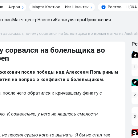
в — Акрон
Марта Костюк — Ига Швентек
Ростов — ЦСКА
гнозы
Матч-центр
Новости
Калькуляторы
Приложения
 рассказал, почему сорвался на болельщика во время матча на Austral
Ре
у сорвался на болельщика во
pen
1
Джокович после победы над Алексеем Попыриным
ветил на вопрос о конфликте с болельщиком.
, после чего обратился к кричавшему фанату с
2
ало. К сожалению, у него не нашлось смелости
3
, не просил судью кого-то выгнать. Я бы не стал так