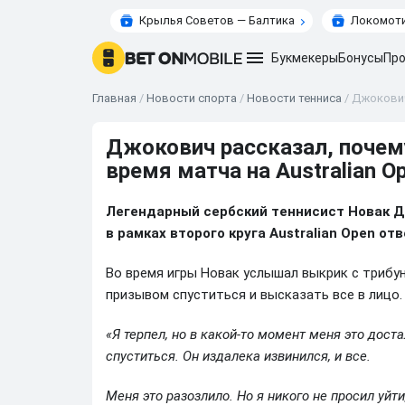
Крылья Советов — Балтика
Локомоти
Букмекеры
Бонусы
Про
Главная
/
Новости спорта
/
Новости тенниса
/
Джокович
Джокович рассказал, почем
время матча на Australian O
Легендарный сербский теннисист Новак 
в рамках второго круга Australian Open от
Во время игры Новак услышал выкрик с трибун
призывом спуститься и высказать все в лицо.
«Я терпел, но в какой-то момент меня это дост
спуститься. Он издалека извинился, и все.
Меня это разозлило. Но я никого не просил уйти