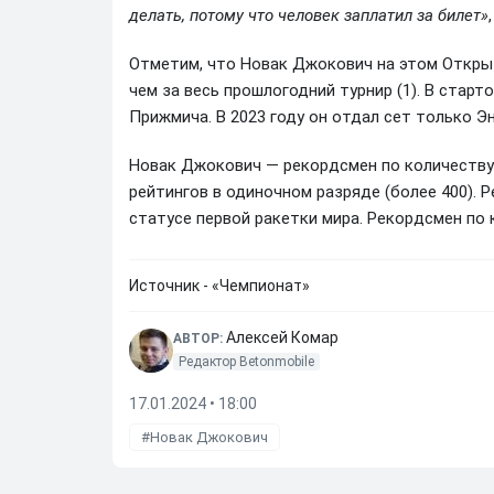
делать, потому что человек заплатил за билет»
Отметим, что Новак Джокович на этом Открыт
чем за весь прошлогодний турнир (1). В стар
Прижмича. В 2023 году он отдал сет только Эн
Новак Джокович — рекордсмен по количеству
рейтингов в одиночном разряде (более 400). Р
статусе первой ракетки мира. Рекордсмен по
Источник - «Чемпионат»
Алексей Комар
АВТОР:
Редактор Betonmobile
17.01.2024 • 18:00
Новак Джокович