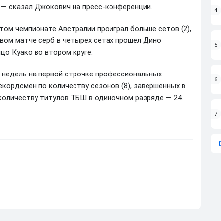
, — сказал Джокович на пресс-конференции.
4
ом чемпионате Австралии проиграл больше сетов (2),
товом матче серб в четырех сетах прошел Дино
5
цо Куако во втором круге.
 недель на первой строчке профессиональных
6
екордсмен по количеству сезонов (8), завершенных в
 количеству титулов ТБШ в одиночном разряде — 24.
7