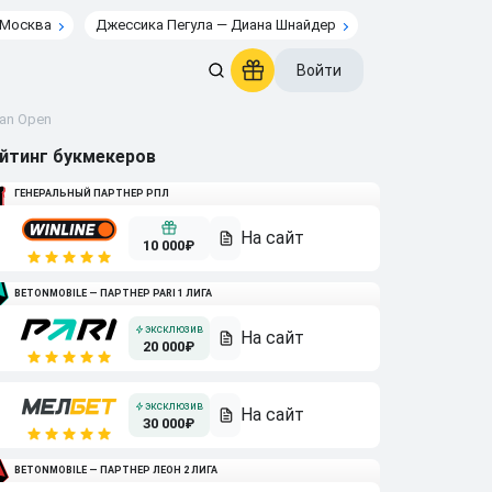
 Москва
Джессика Пегула — Диана Шнайдер
Войти
ian Open
йтинг букмекеров
ГЕНЕРАЛЬНЫЙ ПАРТНЕР РПЛ
10 000₽
BETONMOBILE — ПАРТНЕР PARI 1 ЛИГА
20 000₽
30 000₽
BETONMOBILE — ПАРТНЕР ЛЕОН 2 ЛИГА