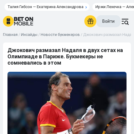
Талия Гибсон — Екатерина Александрова
Иржи Лехечка — Але
Войти
Главная
/
Инсайды
/
Новости букмекеров
/
Джокович размазал Надаля
Джокович размазал Надаля в двух сетах на
Олимпиаде в Париже. Букмекеры не
сомневались в этом