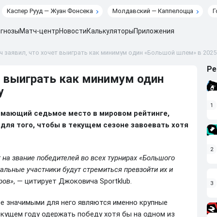
Каспер Рууд — Жуан Фонсека
Молдавский — Каппелоцца
Г
гнозы
Матч-центр
Новости
Калькуляторы
Приложения
 заявил, что хочет выиграть как минимум один «Большой шлем» в 2025
Ре
т выиграть как минимум один
у
1
нимающий седьмое место в мировом рейтинге,
для того, чтобы в текущем сезоне завоевать хотя
2
 на звание победителей во всех турнирах «Большого
альные участники будут стремиться превзойти их и
ров»
, — цитирует Джоковича Sportklub.
3
е значимыми для него являются именно крупные
текущем году одержать победу хотя бы на одном из