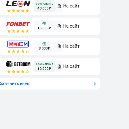
40 000₽
15 000₽
3 000₽
10 000₽
Смотреть всех