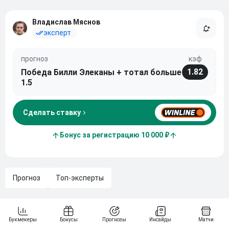
Владислав Мяснов
эксперт
прогноз
кэф
1.82
Победа Билли Элеканы + тотал больше
1.5
Сделать ставку
Бонус за регистрацию 10 000 ₽
Прогноз
Топ-эксперты
Прогноз и ставка на матч Тафа - Элекана