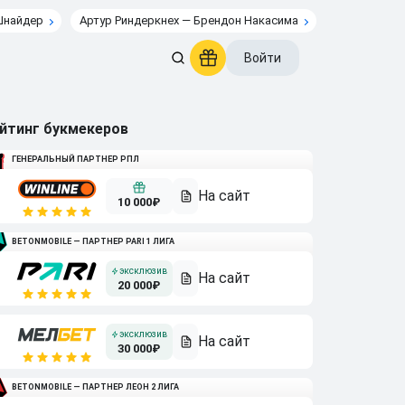
Шнайдер
Артур Риндеркнех — Брендон Накасима
Войти
йтинг букмекеров
ГЕНЕРАЛЬНЫЙ ПАРТНЕР РПЛ
10 000₽
BETONMOBILE — ПАРТНЕР PARI 1 ЛИГА
20 000₽
30 000₽
BETONMOBILE — ПАРТНЕР ЛЕОН 2 ЛИГА