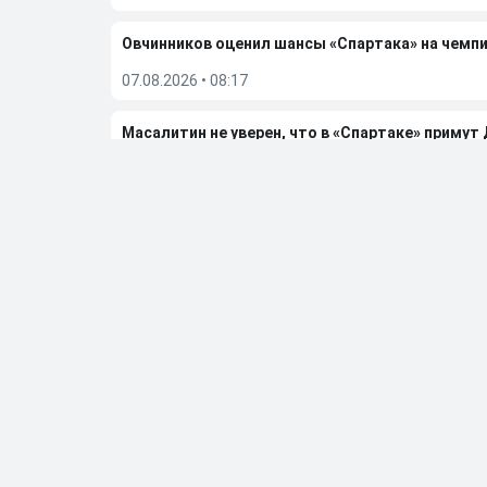
Овчинников оценил шансы «Спартака» на чемп
07.08.2026
•
08:17
Масалитин не уверен, что в «Спартаке» примут
06.08.2026
•
08:26
Овчинников назвал дураком Ву за нелепый пена
04.08.2026
•
08:29
Больше новостей
Выбор редакции