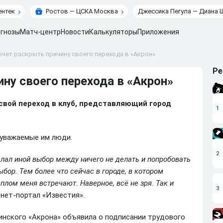
ентек
Ростов — ЦСКА Москва
Джессика Пегула — Диана 
гнозы
Матч-центр
Новости
Калькуляторы
Приложения
чет раскрыть причину своего перехода в «Акрон»
Ре
ну своего перехода в «Акрон»
свой переход в клуб, представляющий город
1
 уважаемые им люди.
2
делал иной выбор между ничего не делать и попробовать
ыбор. Тем более что сейчас в городе, в котором
плом меня встречают. Наверное, всё не зря. Так и
3
нет-портал «Известия».
тинского «Акрона» объявила о подписании трудового