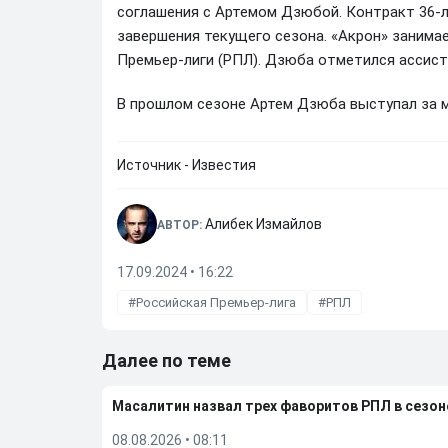
соглашения с Артемом Дзюбой. Контракт 36-
завершения текущего сезона. «Акрон» занима
Премьер-лиги (РПЛ). Дзюба отметился ассист
В прошлом сезоне Артем Дзюба выступал за 
Источник - Известия
Алибек Измайлов
АВТОР:
17.09.2024 • 16:22
Российская Премьер-лига
РПЛ
Далее по теме
Масалитин назвал трех фаворитов РПЛ в сезон
08.08.2026
•
08:11