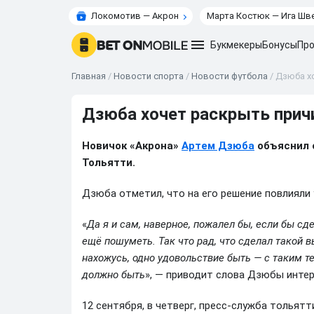
Локомотив — Акрон
Марта Костюк — Ига Шв
Букмекеры
Бонусы
Про
Главная
/
Новости спорта
/
Новости футбола
/
Дзюба хо
Дзюба хочет раскрыть причи
Новичок «Акрона»
Артем Дзюба
объяснил 
Тольятти.
Дзюба отметил, что на его решение повлияли
«
Да я и сам, наверное, пожалел бы, если бы с
ещё пошуметь. Так что рад, что сделал такой в
нахожусь, одно удовольствие быть — с таким те
должно быть
», — приводит слова Дзюбы интер
12 сентября, в четверг, пресс-служба тольят