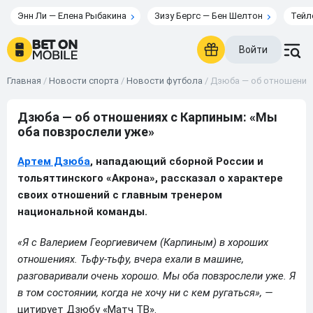
Энн Ли — Елена Рыбакина
Зизу Бергс — Бен Шелтон
Тейл
Войти
Главная
/
Новости спорта
/
Новости футбола
/
Дзюба — об отношениях
Дзюба — об отношениях с Карпиным: «Мы
оба повзрослели уже»
Артем Дзюба
, нападающий сборной России и
тольяттинского «Акрона», рассказал о характере
своих отношений с главным тренером
национальной команды.
«Я с Валерием Георгиевичем (Карпиным) в хороших
отношениях. Тьфу‑тьфу, вчера ехали в машине,
разговаривали очень хорошо. Мы оба повзрослели уже. Я
в том состоянии, когда не хочу ни с кем ругаться», —
цитирует Дзюбу «Матч ТВ».