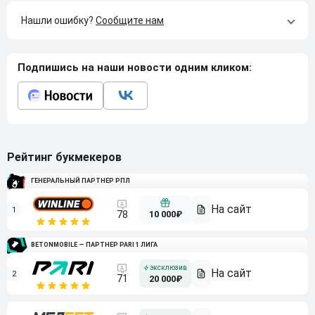
Нашли ошибку?
Сообщите нам
Подпишись на наши новости одним кликом:
Рейтинг букмекеров
ГЕНЕРАЛЬНЫЙ ПАРТНЕР РПЛ
1
10 000₽
78
BETONMOBILE — ПАРТНЕР PARI 1 ЛИГА
2
71
20 000₽