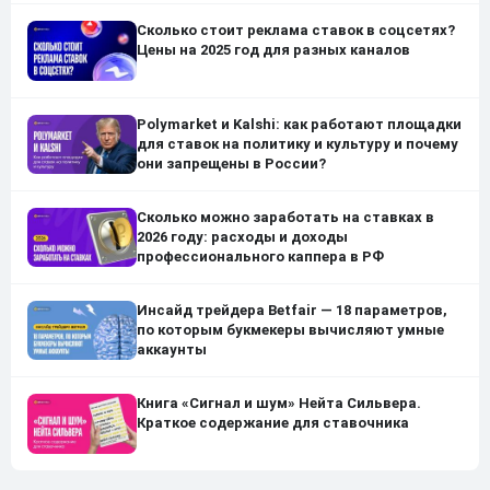
Сколько стоит реклама ставок в соцсетях?
Цены на 2025 год для разных каналов
Polymarket и Kalshi: как работают площадки
для ставок на политику и культуру и почему
они запрещены в России?
Сколько можно заработать на ставках в
2026 году: расходы и доходы
профессионального каппера в РФ
Инсайд трейдера Betfair — 18 параметров,
по которым букмекеры вычисляют умные
аккаунты
Книга «Сигнал и шум» Нейта Сильвера.
Краткое содержание для ставочника