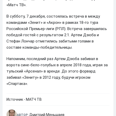
«Матч ТВ».
В субботу, 7 декабря, состоялась встреча в между
командами «Зенит» и «Акрон» в рамках 18-го тура
Российской Премьер-лиги (РПЛ). Встреча завершилась
победой гостей с результатом 2:1. Артем Дзюба и
Стефан Лончар отметились забитыми голами в
составе команды-победительницы.
Напомним, последний раз Артем Дзюба забивал в
ворота сине-бело-голубых в апреле 2018 года, играя за
тульский «Арсенал» в аренде. До этого форвард
забивал «Зениту» в 2012 году, будучи игроком
«Спартака».
Источник - МАТЧ ТВ
Дмитрий Меньшаев
АВТОР: