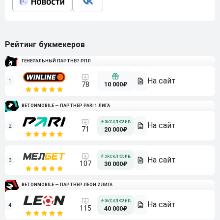
Рейтинг букмекеров
ГЕНЕРАЛЬНЫЙ ПАРТНЕР РПЛ
1
10 000₽
78
BETONMOBILE — ПАРТНЕР PARI 1 ЛИГА
2
71
20 000₽
3
107
30 000₽
BETONMOBILE — ПАРТНЕР ЛЕОН 2 ЛИГА
4
115
40 000₽