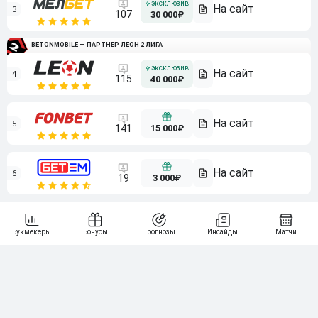
3
107
30 000₽
BETONMOBILE — ПАРТНЕР ЛЕОН 2 ЛИГА
4
115
40 000₽
5
15 000₽
141
6
3 000₽
19
7
64
10 000₽
Смотреть всех