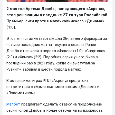
2 мая гол Артема Дзюбы, нападающего «Акрона»,
стал решающим в поединке 27-го тура Российской
Премьер-лиги против махачкалинского «Динамо»
(1:0).
Этот мяч стал четвертым для 36-летнего форварда за
четыре последних матча текущего сезона. Ранее
Дзюба отличился в ворота «Факела» (1:0), «Спартака»
(2:3) и «Химок» (2:2). Подобная серия у него была в
последний раз в 2021 году, когда он выступал за
«Зенит», забивая в шести подряд матчах.
В оставшихся играх РПЛ «Акрону» предстоит
встретиться с «Ахматом», московским «Динамо» и
«Локомотивом».
Мелбет
предлагает сделать ставку на продолжение
серии голов Дзюбы в конце сезона: на возможность,