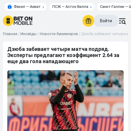
Факел — Ахмат
ПСЖ — Астон Вилла
Санкт-Галлен — 
Войти
Главная
/
Инсайды
/
Новости букмекеров
/
Дзюба забивает четыре ма
Дзюба забивает четыре матча подряд.
Эксперты предлагают коэффициент 2.64 за
еще два гола нападающего