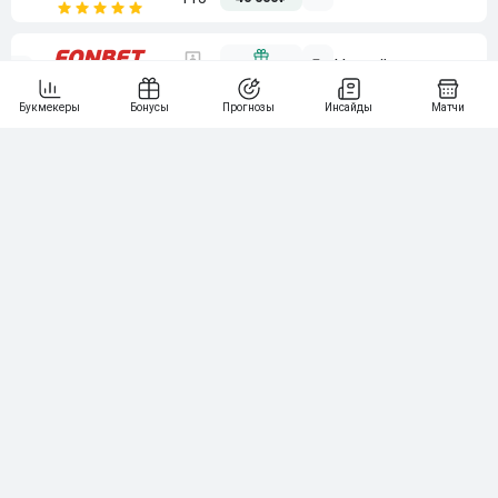
5
15 000₽
141
6
3 000₽
19
7
64
10 000₽
Смотреть всех
Бонусы букмекеров
10 000₽