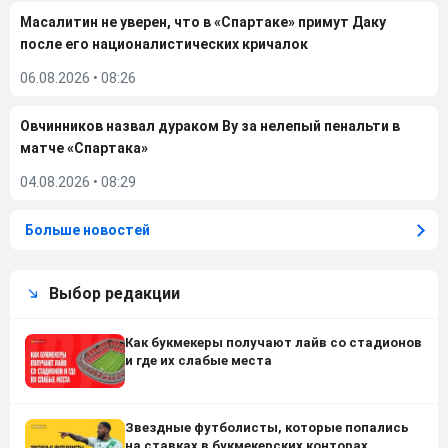
Масалитин не уверен, что в «Спартаке» примут Даку
после его националистических кричалок
06.08.2026
•
08:26
Овчинников назвал дураком Ву за нелепый пенальти в
матче «Спартака»
04.08.2026
•
08:29
Больше новостей
Выбор редакции
Как букмекеры получают лайв со стадионов
и где их слабые места
Звездные футболисты, которые попались
на ставках в букмекерских конторах