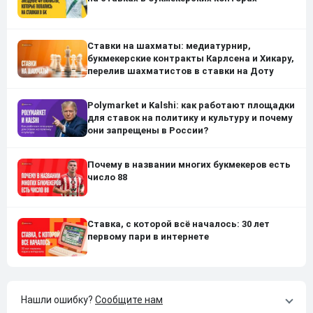
Ставки на шахматы: медиатурнир,
букмекерские контракты Карлсена и Хикару,
перелив шахматистов в ставки на Доту
Polymarket и Kalshi: как работают площадки
для ставок на политику и культуру и почему
они запрещены в России?
Почему в названии многих букмекеров есть
число 88
Ставка, с которой всё началось: 30 лет
первому пари в интернете
Нашли ошибку?
Сообщите нам