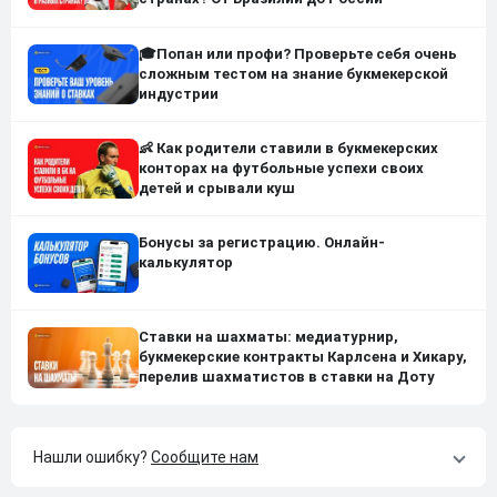
🎓Попан или профи? Проверьте себя очень
сложным тестом на знание букмекерской
индустрии
👶 Как родители ставили в букмекерских
конторах на футбольные успехи своих
детей и срывали куш
Бонусы за регистрацию. Онлайн-
калькулятор
Ставки на шахматы: медиатурнир,
букмекерские контракты Карлсена и Хикару,
перелив шахматистов в ставки на Доту
Нашли ошибку?
Сообщите нам