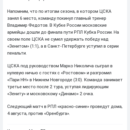
Напомним, что по итогам сезона, в котором ЦСКА
занял 6 место, команду покинул главный тренер
Владимир Федотов. В Кубке России московские
армейцы дошли до финала пути РПЛ Кубка России. На
своем поле ЦСКА не сумел удержать победу над
«Зенитом» (1:1), а в Санкт-Петербурге уступил в серии
пенальти.
ЦСКА под руководством Марко Николича сыграл в
нулевую ничью с гостях с «Ростовом» и разгромил
«Пари НН» в Нижнем Новгороде (3:0). Команда занимает
третье место после 2 тура, уступая лидирующим
«Зениту» и московскому «Динамо» 2 очка.
Следующий матч в РПЛ «красно-синие» проведут дома,
4 августа, против «Оренбурга».