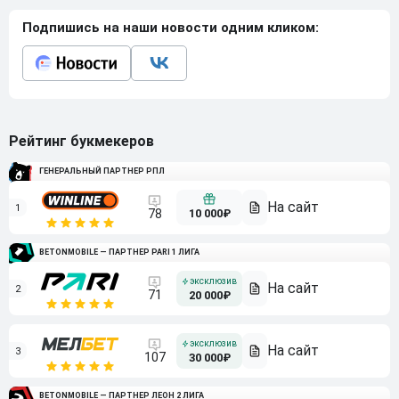
Подпишись на наши новости одним кликом:
Рейтинг букмекеров
ГЕНЕРАЛЬНЫЙ ПАРТНЕР РПЛ
1
10 000₽
78
BETONMOBILE — ПАРТНЕР PARI 1 ЛИГА
2
71
20 000₽
3
107
30 000₽
BETONMOBILE — ПАРТНЕР ЛЕОН 2 ЛИГА