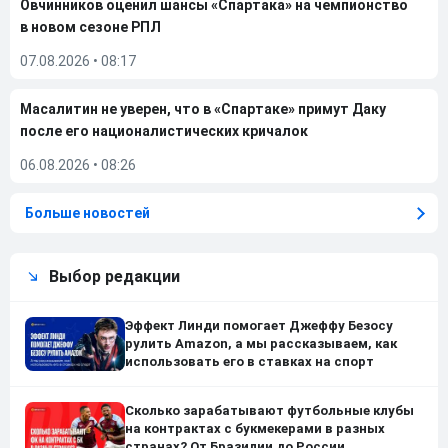
Овчинников оценил шансы «Спартака» на чемпионство
в новом сезоне РПЛ
07.08.2026
•
08:17
Масалитин не уверен, что в «Спартаке» примут Даку
после его националистических кричалок
06.08.2026
•
08:26
Больше новостей
Выбор редакции
Эффект Линди помогает Джеффу Безосу
рулить Amazon, а мы рассказываем, как
использовать его в ставках на спорт
Сколько зарабатывают футбольные клубы
на контрактах с букмекерами в разных
странах? От Бразилии до России