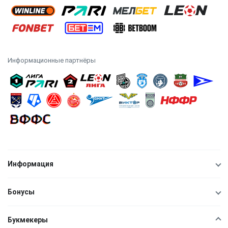
Информационные партнёры
Информация
Бонусы
Букмекеры