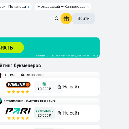
асия Потапова
Молдавский — Каппелоцца
Войти
йтинг букмекеров
ГЕНЕРАЛЬНЫЙ ПАРТНЕР РПЛ
10 000₽
BETONMOBILE — ПАРТНЕР PARI 1 ЛИГА
20 000₽