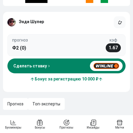
Энди Шулер
прогноз
кэф
1.67
Ф2 (0)
Сделать ставку
Бонус за регистрацию 10 000 ₽
Прогноз
Топ-эксперты
Сборные Египта и Кот-д’Ивуара встретятся в
матче плей-офф Кубка Африки. Игра пройдет 10