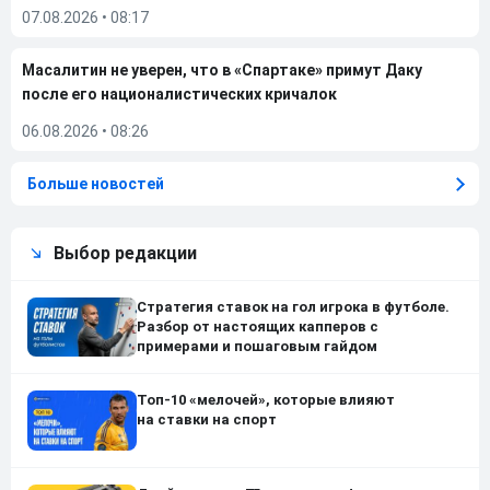
07.08.2026
•
08:17
Масалитин не уверен, что в «Спартаке» примут Даку
после его националистических кричалок
06.08.2026
•
08:26
Больше новостей
Выбор редакции
Стратегия ставок на гол игрока в футболе.
Разбор от настоящих капперов с
примерами и пошаговым гайдом
Топ-10 «мелочей», которые влияют
на ставки на спорт