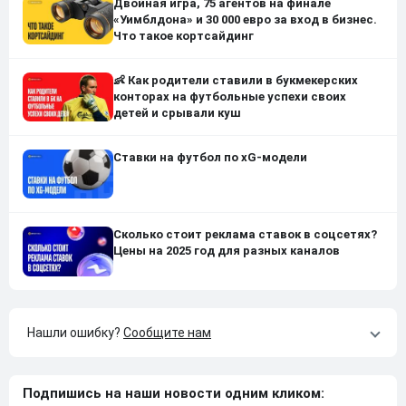
Двойная игра, 75 агентов на финале
«Уимблдона» и 30 000 евро за вход в бизнес.
Что такое кортсайдинг
👶 Как родители ставили в букмекерских
конторах на футбольные успехи своих
детей и срывали куш
Ставки на футбол по xG-модели
Сколько стоит реклама ставок в соцсетях?
Цены на 2025 год для разных каналов
Нашли ошибку?
Сообщите нам
Подпишись на наши новости одним кликом: