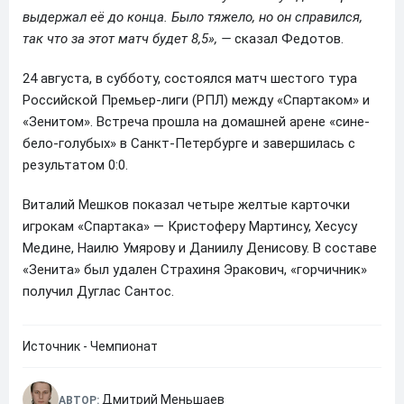
выдержал её до конца. Было тяжело, но он справился,
так что за этот матч будет 8,5», —
сказал Федотов.
24 августа, в субботу, состоялся матч шестого тура
Российской Премьер-лиги (РПЛ) между «Спартаком» и
«Зенитом». Встреча прошла на домашней арене «сине-
бело-голубых» в Санкт-Петербурге и завершилась с
результатом 0:0.
Виталий Мешков показал четыре желтые карточки
игрокам «Спартака» — Кристоферу Мартинсу, Хесусу
Медине, Наилю Умярову и Даниилу Денисову. В составе
«Зенита» был удален Страхиня Эракович, «горчичник»
получил Дуглас Сантос.
Источник - Чемпионат
Дмитрий Меньшаев
АВТОР: