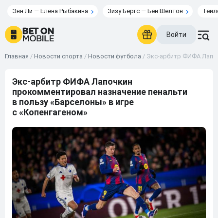
Энн Ли — Елена Рыбакина
Зизу Бергс — Бен Шелтон
Тейл
Войти
Главная
/
Новости спорта
/
Новости футбола
/
Экс-арбитр ФИФА Лапоч
Экс-арбитр ФИФА Лапочкин
прокомментировал назначение пенальти
в пользу «Барселоны» в игре
с «Копенгагеном»