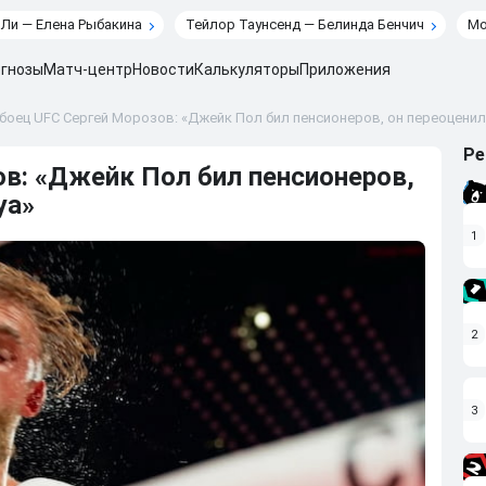
 Ли — Елена Рыбакина
Тейлор Таунсенд — Белинда Бенчич
Мо
гнозы
Матч-центр
Новости
Калькуляторы
Приложения
боец UFC Сергей Морозов: «Джейк Пол бил пенсионеров, он переоценил
Ре
ов: «Джейк Пол бил пенсионеров,
уа»
1
2
3