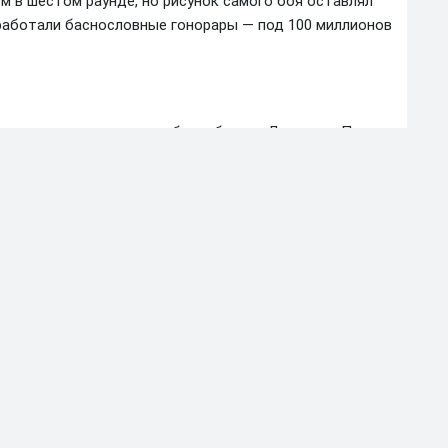
 в шестом раунде, но рисунок самого боя оставлял
аработали баснословные гонорары — под 100 миллионов
итиковали ход данного боя, обвинив Джошуа и Пола
анде Канело отметили
, что бой никак не мог
аявил
, что бой точно не был спланирован по сценарию.
 может победить Холлоуэя в реванше