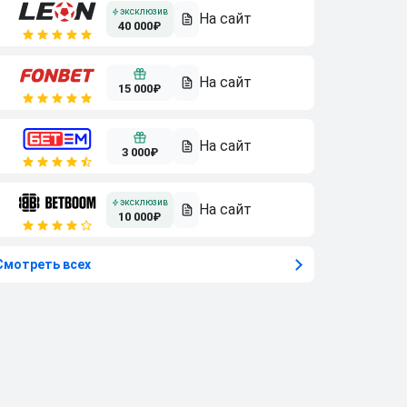
40 000₽
15 000₽
3 000₽
10 000₽
Смотреть всех