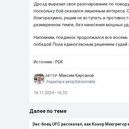
Дрозд выразил свое разочарование по поводу
поскольку бой оказался лишенным интереса. 
благоразумно, решив не вступать в противост
размеренном темпе, без нанесения мощных уд
Напомним, поединок продолжался все восемь 
победой Пола единогласным решением судей с
Источник - РБК
Максим Кирсанов
АВТОР:
Редактор и автор Betonmobile
16.11.2024 • 16:33
Далее по теме
Экс-боец UFC рассказал, как Конор Макгрегор