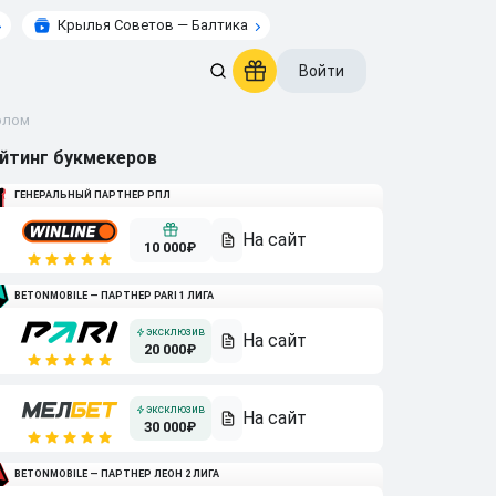
Крылья Советов — Балтика
Войти
олом
йтинг букмекеров
ГЕНЕРАЛЬНЫЙ ПАРТНЕР РПЛ
10 000₽
BETONMOBILE — ПАРТНЕР PARI 1 ЛИГА
20 000₽
30 000₽
BETONMOBILE — ПАРТНЕР ЛЕОН 2 ЛИГА