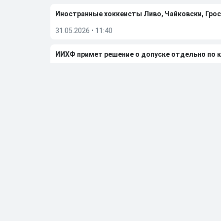
Иностранные хоккеисты Ливо, Чайковски, Грос
31.05.2026
•
11:40
ИИХФ примет решение о допуске отдельно по 
29.05.2026
•
12:15
TMZ назвал причину смерти четырехкратного 
29.05.2026
•
11:31
«Вегас» обыграл «Колорадо» и вышел в финал п
27.05.2026
•
06:50
Больше новостей
Выбор редакции