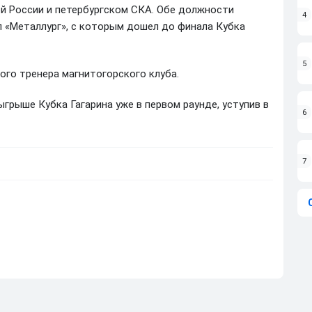
ой России и петербургском СКА. Обе должности
4
ил «Металлург», с которым дошел до финала Кубка
5
ного тренера магнитогорского клуба.
грыше Кубка Гагарина уже в первом раунде, уступив в
6
7