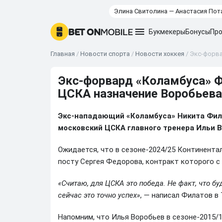
Элина Свитолина — Анастасия Пот
Букмекеры
Бонусы
Про
Главная
/
Новости спорта
/
Новости хоккея
/
Экс-форва
Экс-форвард «Коламбуса» Ф
ЦСКА назначение Воробьева
Экс-нападающий «Коламбуса» Никита Фила
московский ЦСКА главного тренера Ильи В
Ожидается, что в сезоне-2024/25 Континентал
посту Сергея Федорова, контракт которого с 
«Считаю, для ЦСКА это победа. Не факт, что б
сейчас это точно успех»
, — написал Филатов в 
Напомним, что Илья Воробьев в сезоне-2015/