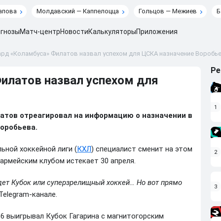
апова
Молдавский — Каппелоцца
Гольцов — Межиев
Б
гнозы
Матч-центр
Новости
Калькуляторы
Приложения
рд «Коламбуса» Филатов назвал успехом для ЦСКА назначение Воробь
Ре
илатов назвал успехом для
1
тов отреагировал на информацию о назначении в
оробьева.
ьной хоккейной лиги (
КХЛ
) специалист сменит на этом
2
армейским клубом истекает 30 апреля.
удет Кубок или суперзрелищный хоккей… Но вот прямо
3
Telegram-канале.
16 выигрывал Кубок Гагарина с магнитогорским