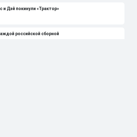
с и Дэй покинули «Трактор»
каждой российской сборной
чемпиона НХЛ Клода Лемье
лей-офф НХЛ-2026 при 4-0 в серии