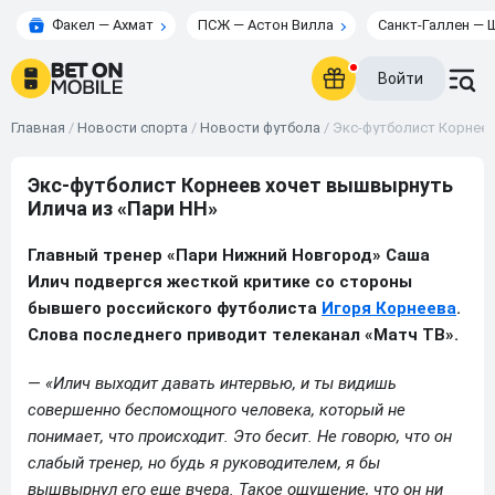
Факел — Ахмат
ПСЖ — Астон Вилла
Санкт-Галлен — 
Войти
Главная
/
Новости спорта
/
Новости футбола
/
Экс-футболист Корнеев
Экс-футболист Корнеев хочет вышвырнуть
Илича из «Пари НН»
Главный тренер «Пари Нижний Новгород» Саша
Илич подвергся жесткой критике со стороны
бывшего российского футболиста
Игоря Корнеева
.
Слова последнего приводит телеканал «Матч ТВ».
—
«Илич выходит давать интервью, и ты видишь
совершенно беспомощного человека, который не
понимает, что происходит. Это бесит. Не говорю, что он
слабый тренер, но будь я руководителем, я бы
вышвырнул его еще вчера. Такое ощущение, что он ни