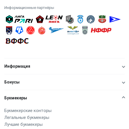
Информационные партнёры
Информация
Бонусы
Букмекеры
Букмекерские конторы
Легальные букмекеры
Лучшие букмекеры