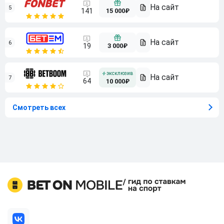
5
15 000₽
141
6
3 000₽
19
7
64
10 000₽
Смотреть всех