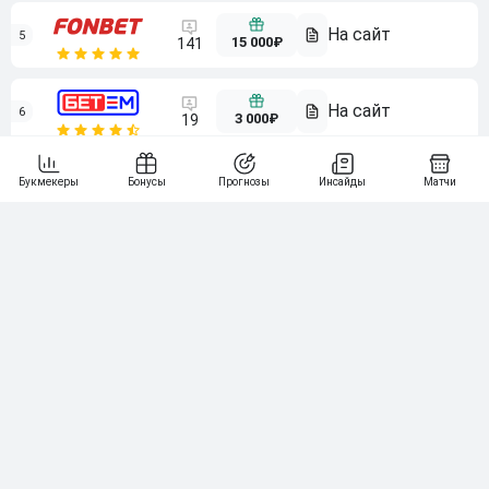
5
15 000₽
141
6
3 000₽
19
7
64
10 000₽
Смотреть всех