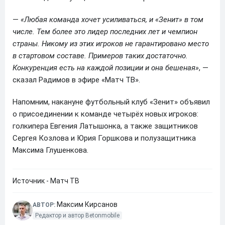
—
«Любая команда хочет усиливаться, и «Зенит» в том
числе. Тем более это лидер последних лет и чемпион
страны. Никому из этих игроков не гарантировано место
в стартовом составе. Примеров таких достаточно.
Конкуренция есть на каждой позиции и она бешеная»
, —
сказал Радимов в эфире «Матч ТВ».
Напомним, накануне футбольный клуб «Зенит» объявил
о присоединении к команде четырёх новых игроков:
голкипера Евгения Латышонка, а также защитников
Сергея Козлова и Юрия Горшкова и полузащитника
Максима Глушенкова.
Источник - Матч ТВ
Максим Кирсанов
АВТОР:
Редактор и автор Betonmobile