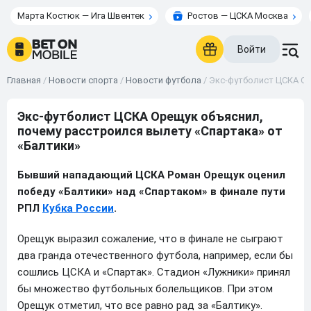
Марта Костюк — Ига Швентек
Ростов — ЦСКА Москва
Войти
Главная
/
Новости спорта
/
Новости футбола
/
Экс-футболист ЦСКА Ор
Экс-футболист ЦСКА Орещук объяснил,
почему расстроился вылету «Спартака» от
«Балтики»
Бывший нападающий ЦСКА Роман Орещук оценил
победу «Балтики» над «Спартаком» в финале пути
РПЛ
Кубка России
.
Орещук выразил сожаление, что в финале не сыграют
два гранда отечественного футбола, например, если бы
сошлись ЦСКА и «Спартак». Стадион «Лужники» принял
бы множество футбольных болельщиков. При этом
Орещук отметил, что все равно рад за «Балтику».