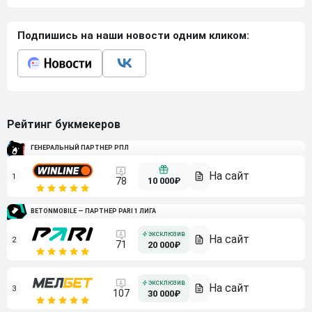
Подпишись на наши новости одним кликом:
Рейтинг букмекеров
ГЕНЕРАЛЬНЫЙ ПАРТНЕР РПЛ
1
10 000₽
78
BETONMOBILE — ПАРТНЕР PARI 1 ЛИГА
2
71
20 000₽
3
107
30 000₽