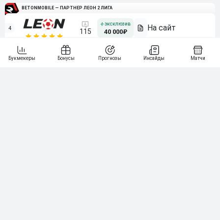
BETONMOBILE — ПАРТНЕР ЛЕОН 2 ЛИГА
4
115
40 000₽
5
15 000₽
141
6
3 000₽
19
7
64
10 000₽
Смотреть всех