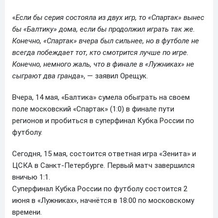
«
Если бы серия состояла из двух игр, то «Спартак» вынес
бы «Балтику» дома, если бы продолжил играть так же.
Конечно, «Спартак» вчера был сильнее, но в футболе не
всегда побеждает тот, кто смотрится лучше по игре.
Конечно, немного жаль, что в финале в «Лужниках» не
сыграют два гранда
», — заявил Орещук.
Вчера, 14 мая, «Балтика» сумела обыграть на своем
поле московский «Спартак» (1:0) в финале пути
регионов и пробиться в суперфинал Кубка России по
футболу.
Сегодня, 15 мая, состоится ответная игра «Зенита» и
ЦСКА в Санкт-Петербурге. Первый матч завершился
вничью 1:1.
Суперфинал Кубка России по футболу состоится 2
июня в «Лужниках», начнётся в 18:00 по московскому
времени.