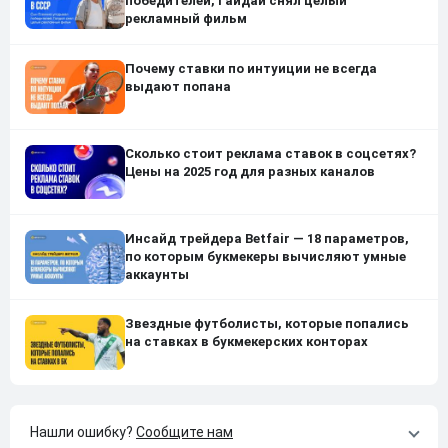
победителей, Гайдай снял целый
рекламный фильм
Почему ставки по интуиции не всегда
выдают попана
Сколько стоит реклама ставок в соцсетях?
Цены на 2025 год для разных каналов
Инсайд трейдера Betfair — 18 параметров,
по которым букмекеры вычисляют умные
аккаунты
Звездные футболисты, которые попались
на ставках в букмекерских конторах
Нашли ошибку?
Сообщите нам