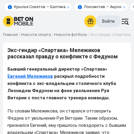
Крылья Советов — Балтика
Локомотив — Акрон
Войти
Главная
/
Новости спорта
/
Новости футбола
/
Экс-гендир «Спартака»
Экс-гендир «Спартака» Мележиков
рассказал правду о конфликте с Федуном
Бывший генеральный директор «Спартака»
Евгений Мележиков
раскрыл подробности
конфликта с экс-владельцем столичного клуба
Леонидом Федуном на фоне увольнения Руя
Витории с поста главного тренера команды.
По словам Мележикова, он старался отговорить
Федуна от увольнения Руя Витории. Таким образом,
признался Евгений, ему пришлось повздорить с бывшим
владельцем «Спартака». Мележиков заявил, что