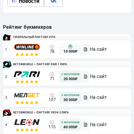
Рейтинг букмекеров
ГЕНЕРАЛЬНЫЙ ПАРТНЕР РПЛ
1
10 000₽
78
BETONMOBILE — ПАРТНЕР PARI 1 ЛИГА
2
71
20 000₽
3
107
30 000₽
BETONMOBILE — ПАРТНЕР ЛЕОН 2 ЛИГА
4
115
40 000₽