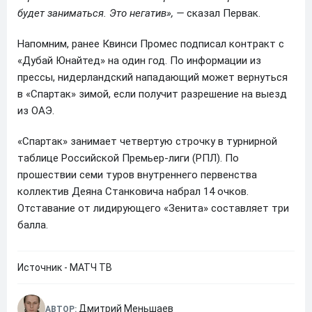
будет заниматься. Это негатив», —
сказал Первак.
Напомним, ранее Квинси Промес подписал контракт с
«Дубай Юнайтед» на один год. По информации из
прессы, нидерландский нападающий может вернуться
в «Спартак» зимой, если получит разрешение на выезд
из ОАЭ.
«Спартак» занимает четвертую строчку в турнирной
таблице Российской Премьер-лиги (РПЛ). По
прошествии семи туров внутреннего первенства
коллектив Деяна Станковича набрал 14 очков.
Отставание от лидирующего «Зенита» составляет три
балла.
Источник - МАТЧ ТВ
Дмитрий Меньшаев
АВТОР: