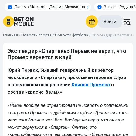
Динамо Москва — Динамо Махачкала
Зенит — Родина 
Войти
Главная
/
Новости спорта
/
Новости футбола
/
Экс-гендир «Спартака» 
Экс-гендир «Спартака» Первак не верит, что
Промес вернется в клуб
Юрий Первак, бывший генеральный директор
московского «Спартака», прокомментировал слухи
о возможном возвращении
Квинси Промеса
в
состав «красно-белых».
«Никак вообще не отреагировал на новость о подписании
контракта Промеса с дубайским клубом. Для меня этого
человека больше нет. Все. Вообще не верю, что он еще
может вернуться в «Спартак». Считаю, это
«красно‑белым» незачем совершенно. «Спартак» этим не