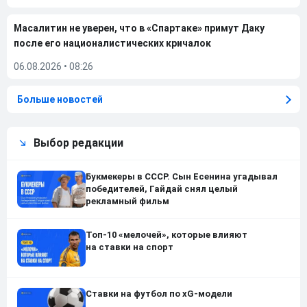
Масалитин не уверен, что в «Спартаке» примут Даку
после его националистических кричалок
06.08.2026
•
08:26
Больше новостей
Выбор редакции
Букмекеры в СССР. Сын Есенина угадывал
победителей, Гайдай снял целый
рекламный фильм
Топ-10 «мелочей», которые влияют
на ставки на спорт
Ставки на футбол по xG-модели