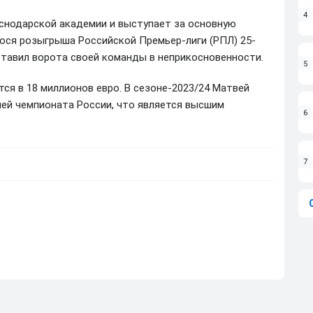
4
снодарской академии и выступает за основную
гося розыгрыша Российской Премьер-лиги (РПЛ) 25-
оставил ворота своей команды в неприкосновенности.
5
ся в 18 миллионов евро. В сезоне-2023/24 Матвей
ей чемпионата России, что является высшим
6
7