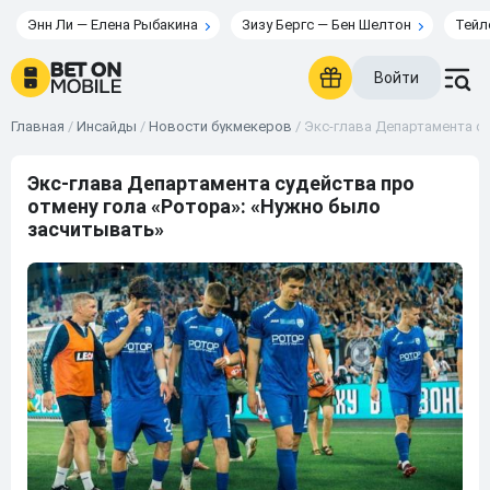
Энн Ли — Елена Рыбакина
Зизу Бергс — Бен Шелтон
Тейл
Войти
Главная
/
Инсайды
/
Новости букмекеров
/
Экс-глава Департамента су
Экс-глава Департамента судейства про
отмену гола «Ротора»: «Нужно было
засчитывать»