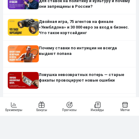
для ставок на политику и культуру и почему
они запрещены в России?
Двойная игра, 75 агентов на финале
«Уимблдона» и 30 000 евро за вход в бизнес.
Что такое кортсайдинг
Почему ставки по интуиции не всегда
выдают попана
Ловушка невозвратных потерь — старые
факапы провоцируют новые ошибки
Сколько зарабатывают футбольные клубы
на контрактах с букмекерами в разных
странах? От Бразилии до России
Ставка, с которой всё началось: 30 лет
первому пари в интернете