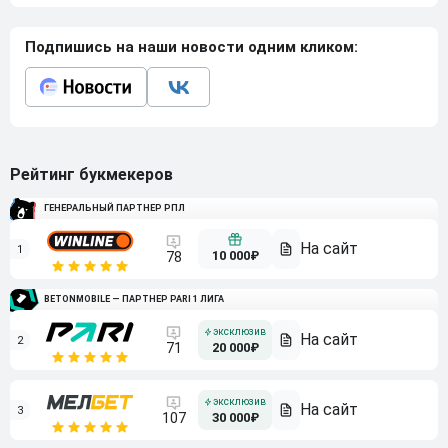
Подпишись на наши новости одним кликом:
Рейтинг букмекеров
ГЕНЕРАЛЬНЫЙ ПАРТНЕР РПЛ
1
10 000₽
78
BETONMOBILE — ПАРТНЕР PARI 1 ЛИГА
2
71
20 000₽
3
107
30 000₽