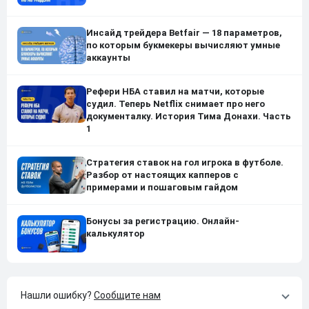
Инсайд трейдера Betfair — 18 параметров,
по которым букмекеры вычисляют умные
аккаунты
Рефери НБА ставил на матчи, которые
судил. Теперь Netflix снимает про него
документалку. История Тима Донахи. Часть
1
Стратегия ставок на гол игрока в футболе.
Разбор от настоящих капперов с
примерами и пошаговым гайдом
Бонусы за регистрацию. Онлайн-
калькулятор
Нашли ошибку?
Сообщите нам