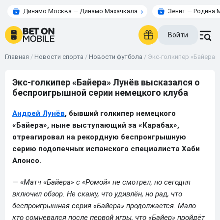
Динамо Москва — Динамо Махачкала
Зенит — Родина 
Войти
Главная
/
Новости спорта
/
Новости футбола
/
Экс-голкипер «Байера»
Экс-голкипер «Байера» Лунёв высказался о
беспроигрышной серии немецкого клуба
Андрей Лунёв
, бывший голкипер немецкого
«Байера», ныне выступающий за «Карабах»,
отреагировал на рекордную беспроигрышную
серию подопечных испанского специалиста Хаби
Алонсо.
—
«Матч «Байера» с «Ромой» не смотрел, но сегодня
включил обзор. Не скажу, что удивлён, но рад, что
беспроигрышная серия «Байера» продолжается. Мало
кто сомневался после первой игры, что «Байер» пройдёт