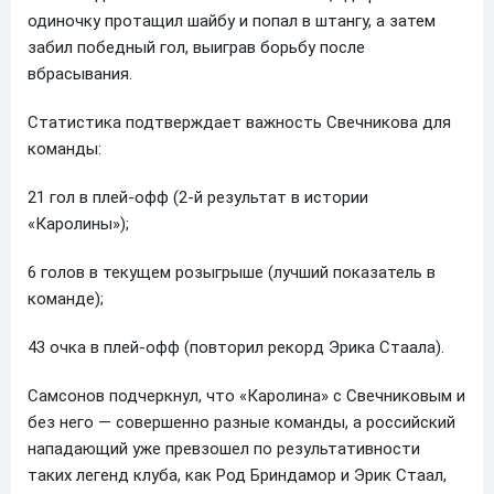
одиночку протащил шайбу и попал в штангу, а затем
забил победный гол, выиграв борьбу после
вбрасывания.
Статистика подтверждает важность Свечникова для
команды:
21 гол в плей-офф (2-й результат в истории
«Каролины»);
6 голов в текущем розыгрыше (лучший показатель в
команде);
43 очка в плей-офф (повторил рекорд Эрика Стаала).
Самсонов подчеркнул, что «Каролина» с Свечниковым и
без него — совершенно разные команды, а российский
нападающий уже превзошел по результативности
таких легенд клуба, как Род Бриндамор и Эрик Стаал,