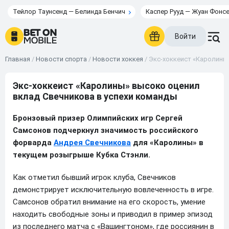
Тейлор Таунсенд — Белинда Бенчич
Каспер Рууд — Жуан Фонс
Войти
Главная
/
Новости спорта
/
Новости хоккея
/
Экс-хоккеист «Каролины
Экс-хоккеист «Каролины» высоко оценил
вклад Свечникова в успехи команды
Бронзовый призер Олимпийских игр Сергей
Самсонов подчеркнул значимость российского
форварда
Андрея Свечникова
для «Каролины» в
текущем розыгрыше Кубка Стэнли.
Как отметил бывший игрок клуба, Свечников
демонстрирует исключительную вовлеченность в игре.
Самсонов обратил внимание на его скорость, умение
находить свободные зоны и приводил в пример эпизод
из последнего матча с «Вашингтоном», где россиянин в