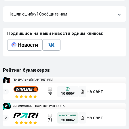
Нашли ошибку?
Сообщите нам
Подпишись на наши новости одним кликом:
Рейтинг букмекеров
ГЕНЕРАЛЬНЫЙ ПАРТНЕР РПЛ
1
10 000₽
78
BETONMOBILE — ПАРТНЕР PARI 1 ЛИГА
2
71
20 000₽