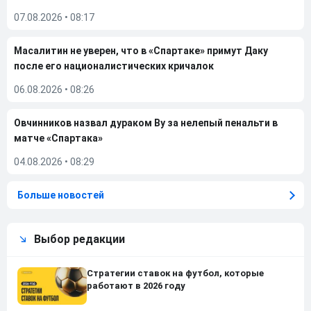
07.08.2026
•
08:17
Масалитин не уверен, что в «Спартаке» примут Даку
после его националистических кричалок
06.08.2026
•
08:26
Овчинников назвал дураком Ву за нелепый пенальти в
матче «Спартака»
04.08.2026
•
08:29
Больше новостей
Выбор редакции
Стратегии ставок на футбол, которые
работают в 2026 году