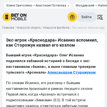
Элина Свитолина — Анастасия Потапова
Молдавский — Каппе
Войти
Главная
/
Новости спорта
/
Новости футбола
/
Экс-игрок «Краснодара
Экс-игрок «Краснодара» Исаенко вспомнил,
как Сторожук назвал его козлом
Бывший игрок «Краснодара» Олег Исаенко
поделился забавной историей о беседе с экс-
наставником «быков», а ныне главным тренером
тульского «Арсенала»
Александром Сторожуком
.
По словам Исаенко, его разговор с бывшим
наставником произошёл в рамках текущего сезона
Первой лиги, когда «Арсенал» встречался с
подмосковными «Химками» (0:2). В той встрече
защитнику удалось отметиться забитым голом.