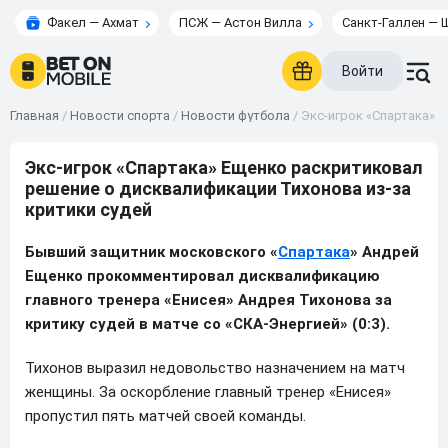
Факел — Ахмат
ПСЖ — Астон Вилла
Санкт-Галлен — 
Войти
Главная
/
Новости спорта
/
Новости футбола
/
Экс-игрок «Спартака» 
Экс-игрок «Спартака» Ещенко раскритиковал
решение о дисквалификации Тихонова из-за
критики судей
Бывший защитник московского «
Спартака
» Андрей
Ещенко прокомментировал дисквалификацию
главного тренера «Енисея» Андрея Тихонова за
критику судей в матче со «СКА-Энергией» (0:3).
Тихонов выразил недовольство назначением на матч
женщины. За оскорбление главный тренер «Енисея»
пропустил пять матчей своей команды.