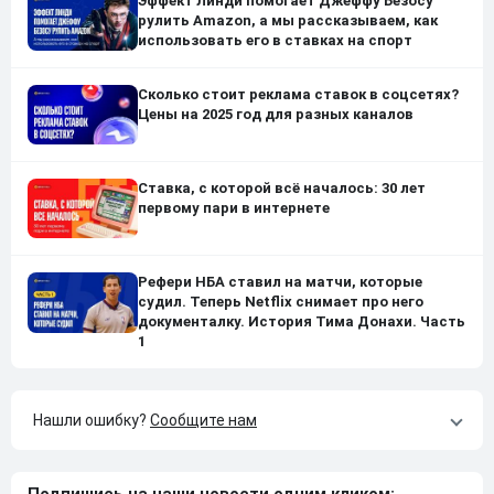
Эффект Линди помогает Джеффу Безосу
рулить Amazon, а мы рассказываем, как
использовать его в ставках на спорт
Сколько стоит реклама ставок в соцсетях?
Цены на 2025 год для разных каналов
Ставка, с которой всё началось: 30 лет
первому пари в интернете
Рефери НБА ставил на матчи, которые
судил. Теперь Netflix снимает про него
документалку. История Тима Донахи. Часть
1
Нашли ошибку?
Сообщите нам