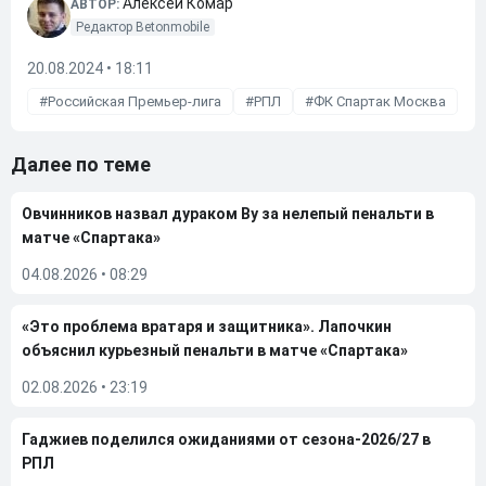
Алексей Комар
АВТОР:
Редактор Betonmobile
20.08.2024 • 18:11
Российская Премьер-лига
РПЛ
ФК Спартак Москва
Далее по теме
Овчинников назвал дураком Ву за нелепый пенальти в
матче «Спартака»
04.08.2026
•
08:29
«Это проблема вратаря и защитника». Лапочкин
объяснил курьезный пенальти в матче «Спартака»
02.08.2026
•
23:19
Гаджиев поделился ожиданиями от сезона-2026/27 в
РПЛ