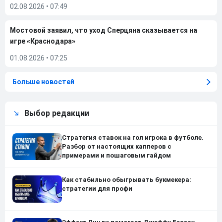
02.08.2026
•
07:49
Мостовой заявил, что уход Сперцяна сказывается на
игре «Краснодара»
01.08.2026
•
07:25
Больше новостей
Выбор редакции
Стратегия ставок на гол игрока в футболе.
Разбор от настоящих капперов с
примерами и пошаговым гайдом
Как стабильно обыгрывать букмекера:
стратегии для профи