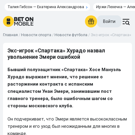
Талия Гибсон — Екатерина Александрова
Иржи Лехечка — Але
Войти
Главная
/
Новости спорта
/
Новости футбола
/
Экс-игрок «Спартака» 
Экс-игрок «Спартака» Хурадо назвал
увольнение Эмери ошибкой
Бывший полузащитник «Спартака» Хосе Мануэль
Хурадо выражает мнение, что решение о
расторжении контракта с испанским
специалистом Унаи Эмери, занимавшим пост
главного тренера, было ошибочным шагом со
стороны московского клуба.
Он подчеркивает, что Эмери является высококлассным
тренером и его уход был неожиданным для многих в
команде.