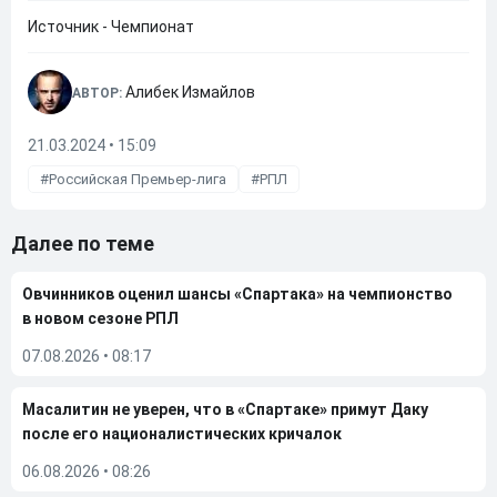
Источник - Чемпионат
Алибек Измайлов
АВТОР:
21.03.2024 • 15:09
Российская Премьер-лига
РПЛ
Далее по теме
Овчинников оценил шансы «Спартака» на чемпионство
в новом сезоне РПЛ
07.08.2026
•
08:17
Масалитин не уверен, что в «Спартаке» примут Даку
после его националистических кричалок
06.08.2026
•
08:26