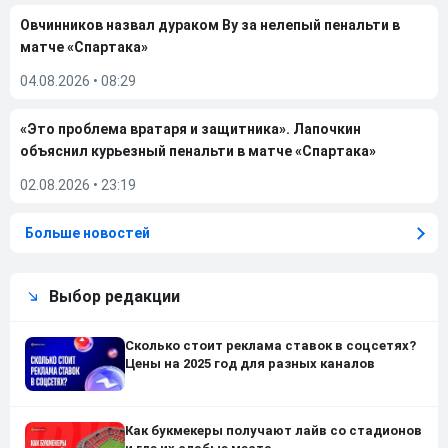
Овчинников назвал дураком Ву за нелепый пенальти в
матче «Спартака»
04.08.2026
•
08:29
«Это проблема вратаря и защитника». Лапочкин
объяснил курьезный пенальти в матче «Спартака»
02.08.2026
•
23:19
Больше новостей
Выбор редакции
Сколько стоит реклама ставок в соцсетях?
Цены на 2025 год для разных каналов
Как букмекеры получают лайв со стадионов