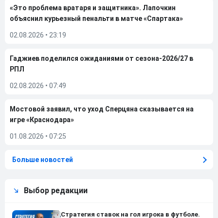
«Это проблема вратаря и защитника». Лапочкин
объяснил курьезный пенальти в матче «Спартака»
02.08.2026
•
23:19
Гаджиев поделился ожиданиями от сезона-2026/27 в
РПЛ
02.08.2026
•
07:49
Мостовой заявил, что уход Сперцяна сказывается на
игре «Краснодара»
01.08.2026
•
07:25
Больше новостей
Выбор редакции
Стратегия ставок на гол игрока в футболе.