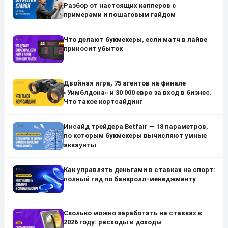
Разбор от настоящих капперов с
примерами и пошаговым гайдом
Что делают букмекеры, если матч в лайве
приносит убыток
Двойная игра, 75 агентов на финале
«Уимблдона» и 30 000 евро за вход в бизнес.
Что такое кортсайдинг
Инсайд трейдера Betfair — 18 параметров,
по которым букмекеры вычисляют умные
аккаунты
Как управлять деньгами в ставках на спорт:
полный гид по банкролл-менеджменту
Сколько можно заработать на ставках в
2026 году: расходы и доходы