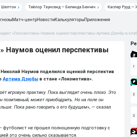
н Шелтон
Тейлор Таунсенд — Белинда Бенчич
Каспер Рууд — 
гнозы
Матч-центр
Новости
Калькуляторы
Приложения
зидент «Локомотива» Наумов оценил перспективы Артема Дзюбы в клу
Ре
» Наумов оценил перспективы
1
 Николай Наумов поделился оценкой перспектив
го
Артема Дзюбы
в стане «Локомотива».
ерёт игровую практику. Пока выглядит очень плохо. Это
2
н позитивный, может приободрить. Но на поле он
альше. Пока рано говорить о его будущем
», — сказал
3
– футболист не прошел полноценную подготовку с
ией это очень сильно сказывается.