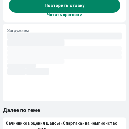
Повторить ставку
Читать прогноз >
Далее по теме
Овчинников оценил шансы «Спартака» на чемпионство