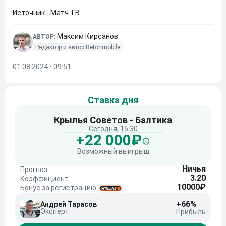
Источник - Матч ТВ
Максим Кирсанов
АВТОР:
Редактор и автор Betonmobile
01.08.2024 • 09:51
Ставка дня
Крылья Советов - Балтика
Сегодня, 15:30
+22 000₽
Возможный выигрыш
Ничья
Прогноз
3.20
Коэффициент
10000₽
Бонус за регистрацию
+66%
Андрей Тарасов
Эксперт
Прибыль