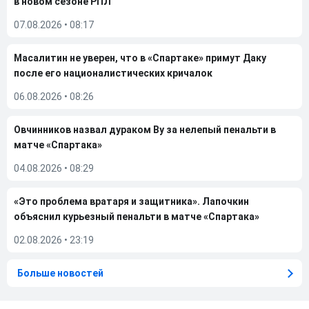
в новом сезоне РПЛ
07.08.2026
•
08:17
Масалитин не уверен, что в «Спартаке» примут Даку
после его националистических кричалок
06.08.2026
•
08:26
Овчинников назвал дураком Ву за нелепый пенальти в
матче «Спартака»
04.08.2026
•
08:29
«Это проблема вратаря и защитника». Лапочкин
объяснил курьезный пенальти в матче «Спартака»
02.08.2026
•
23:19
Больше новостей