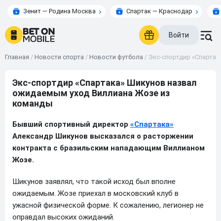
Зенит — Родина Москва
Спартак — Краснодар
Войти
Главная
/
Новости спорта
/
Новости футбола
/
Экс-спортдир «Спартак
Экс-спортдир «Спартака» Шикунов назвал
ожидаемым уход Виллиана Жозе из
команды
Бывший спортивный директор
«Спартака»
Александр Шикунов высказался о расторжении
контракта с бразильским нападающим Виллианом
Жозе.
Шикунов заявлял, что такой исход был вполне
ожидаемым. Жозе приехал в московский клуб в
ужасной физической форме. К сожалению, легионер не
оправдал высоких ожиданий.