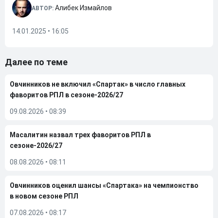
Алибек Измайлов
АВТОР:
14.01.2025 • 16:05
Далее по теме
Овчинников не включил «Спартак» в число главных
фаворитов РПЛ в сезоне-2026/27
09.08.2026
•
08:39
Масалитин назвал трех фаворитов РПЛ в
сезоне-2026/27
08.08.2026
•
08:11
Овчинников оценил шансы «Спартака» на чемпионство
в новом сезоне РПЛ
07.08.2026
•
08:17