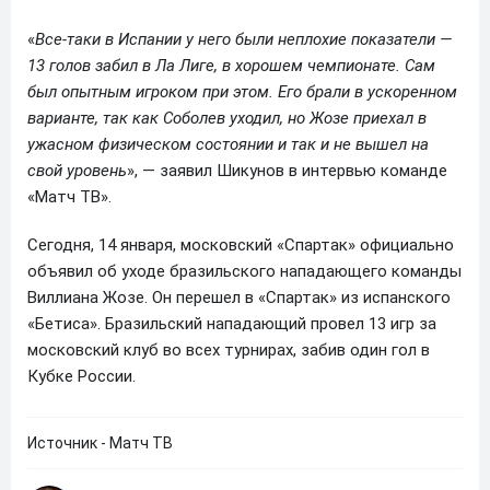
«
Все‑таки в Испании у него были неплохие показатели —
13 голов забил в Ла Лиге, в хорошем чемпионате. Сам
был опытным игроком при этом. Его брали в ускоренном
варианте, так как Соболев уходил, но Жозе приехал в
ужасном физическом состоянии и так и не вышел на
свой уровень
», — заявил Шикунов в интервью команде
«Матч ТВ».
Сегодня, 14 января, московский «Спартак» официально
объявил об уходе бразильского нападающего команды
Виллиана Жозе. Он перешел в «Спартак» из испанского
«Бетиса». Бразильский нападающий провел 13 игр за
московский клуб во всех турнирах, забив один гол в
Кубке России.
Источник - Матч ТВ