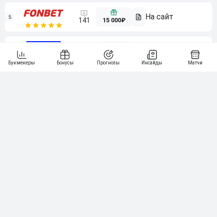
5
15 000₽
141
6
3 000₽
19
7
64
10 000₽
Смотреть всех